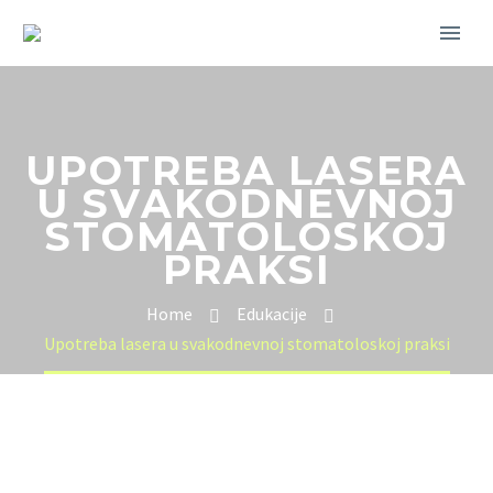
UPOTREBA LASERA
U SVAKODNEVNOJ
STOMATOLOSKOJ
PRAKSI
Home
Edukacije
Upotreba lasera u svakodnevnoj stomatoloskoj praksi