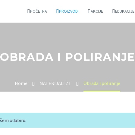
POČETNA
PROIZVODI
AKCIJE
EDUKACIJE
OBRADA I POLIRANJ
Home
MATERIJALI ZT
Obrada i poliranje
ašem odabiru.