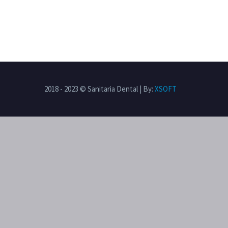
2018 - 2023 © Sanitaria Dental | By:
XSOFT