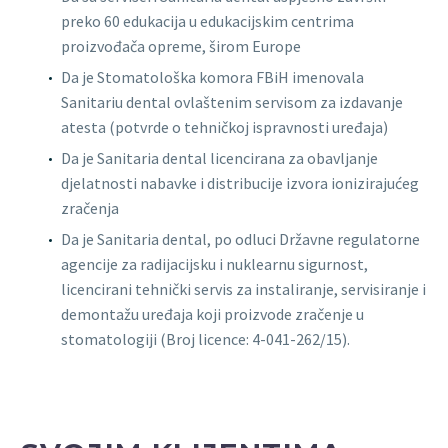
blank
preko 60 edukacija u edukacijskim centrima
proizvođača opreme, širom Europe
Da je Stomatološka komora FBiH imenovala
Sanitariu dental ovlaštenim servisom za izdavanje
atesta (potvrde o tehničkoj ispravnosti uređaja)
Da je Sanitaria dental licencirana za obavljanje
djelatnosti nabavke i distribucije izvora ionizirajućeg
zračenja
Da je Sanitaria dental, po odluci Državne regulatorne
agencije za radijacijsku i nuklearnu sigurnost,
licencirani tehnički servis za instaliranje, servisiranje i
demontažu uređaja koji proizvode zračenje u
stomatologiji (Broj licence: 4-041-262/15).