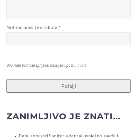
Molimo unesite simbole
*
Ovo nam pomaže spriječiti neželjenu poštu, hvala.
Pošalji
This
field
ZANIMLJIVO JE ZNATI…
should
be
left
Da su serviseri Sanitaria dental uspješno završili