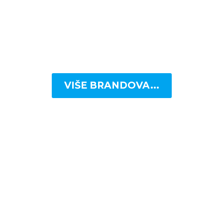
VIŠE BRANDOVA...
 ADRESE
NAŠI TELEF
Mostar
rtava 23, 88000 Mostar
Tel.: +387 36 348 829