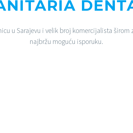
ANITARIA DENT
cu u Sarajevu i velik broj komercijalista širom 
najbržu moguću isporuku.
EDUKACIJE
Izaberite edukaciju za sebe