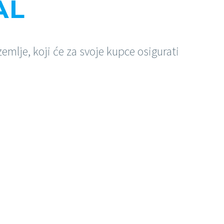
AL
zemlje, koji će za svoje kupce osigurati
KATALOZI
Izdvojeno iz naše ponude