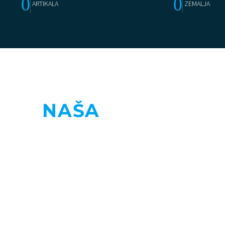
0
0
ARTIKALA
ZEMALJA
NAŠA
MISIJA
Naša vizija je postati vodeća tvrtka na
2
tržištu stomatološke opreme i
materijala, koja je prepoznatljiva po
uslužnosti, kvaliteti i visokom nivou
profesionalnosti. Svakim danom težimo ka
ostvarenju naše vizije.