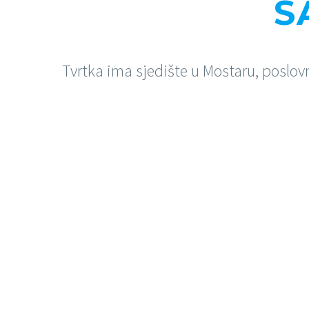
S
Tvrtka ima sjedište u Mostaru, poslovni
AKCIJE
Pogledajte koje Vam akcije donosimo