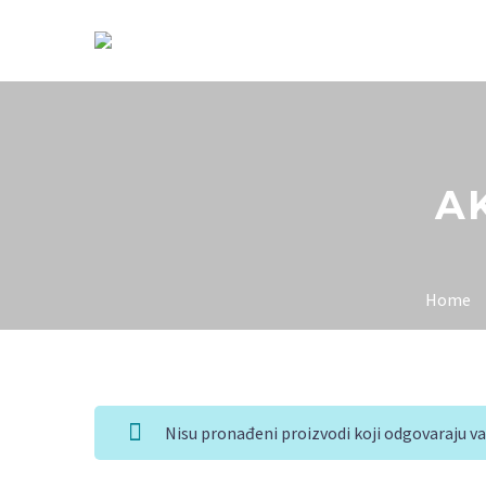
A
Home
Nisu pronađeni proizvodi koji odgovaraju v