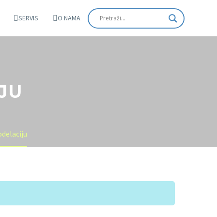
SERVIS
O NAMA
JU
odelaciju