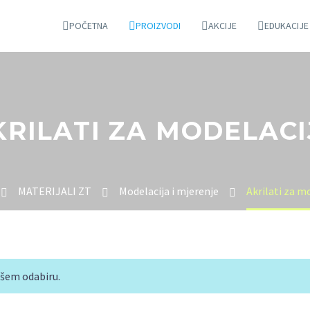
POČETNA
PROIZVODI
AKCIJE
EDUKACIJE
KRILATI ZA MODELACI
MATERIJALI ZT
Modelacija i mjerenje
Akrilati za m
ašem odabiru.