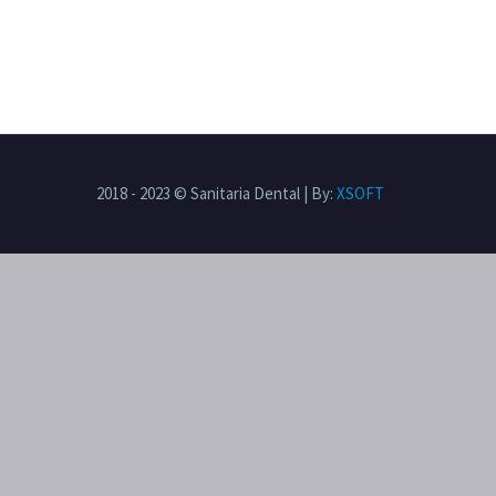
2018 - 2023 © Sanitaria Dental | By:
XSOFT