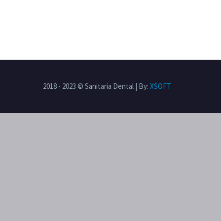
2018 - 2023 © Sanitaria Dental | By:
XSOFT