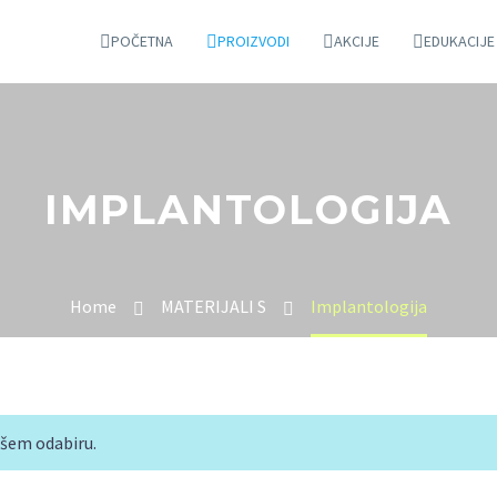
POČETNA
PROIZVODI
AKCIJE
EDUKACIJE
IMPLANTOLOGIJA
Home
MATERIJALI S
Implantologija
ašem odabiru.