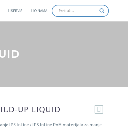
SERVIS
O NAMA
QUID
UILD-UP LIQUID
šanje IPS InLine / IPS InLine PoM materijala za manje