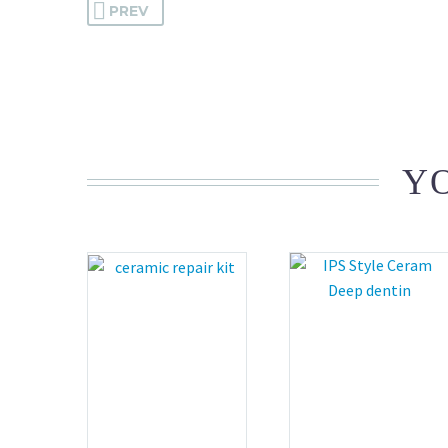
PREV
YO