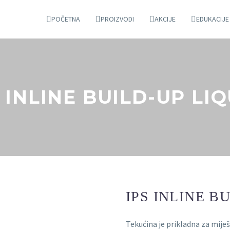
POČETNA
PROIZVODI
AKCIJE
EDUKACIJE
 INLINE BUILD-UP LI
IPS INLINE B
Tekućina je prikladna za mije