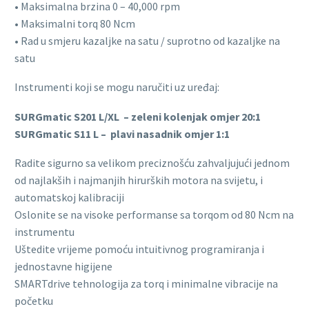
• Maksimalna brzina 0 – 40,000 rpm
• Maksimalni torq 80 Ncm
• Rad u smjeru kazaljke na satu / suprotno od kazaljke na
satu
Instrumenti koji se mogu naručiti uz uređaj:
SURGmatic S201 L/XL – zeleni kolenjak omjer 20:1
SURGmatic S11 L – plavi nasadnik omjer 1:1
Radite sigurno sa velikom preciznošću zahvaljujući jednom
od najlakših i najmanjih hirurških motora na svijetu, i
automatskoj kalibraciji
Oslonite se na visoke performanse sa torqom od 80 Ncm na
instrumentu
Uštedite vrijeme pomoću intuitivnog programiranja i
jednostavne higijene
SMARTdrive tehnologija za torq i minimalne vibracije na
početku