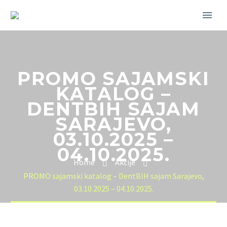
PROMO SAJAMSKI
KATALOG –
DENTBIH SAJAM
SARAJEVO,
03.10.2025 –
04.10.2025.
Home
Akcije
PROMO sajamski katalog – DentBIH sajam Sarajevo,
03.10.2025 – 04.10.2025.