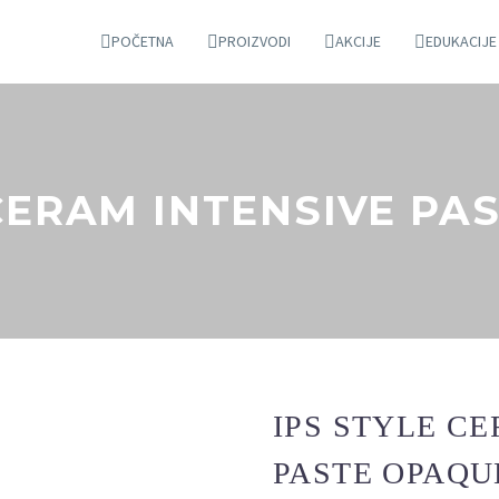
POČETNA
PROIZVODI
AKCIJE
EDUKACIJE
 CERAM INTENSIVE PA
IPS STYLE C
PASTE OPAQU