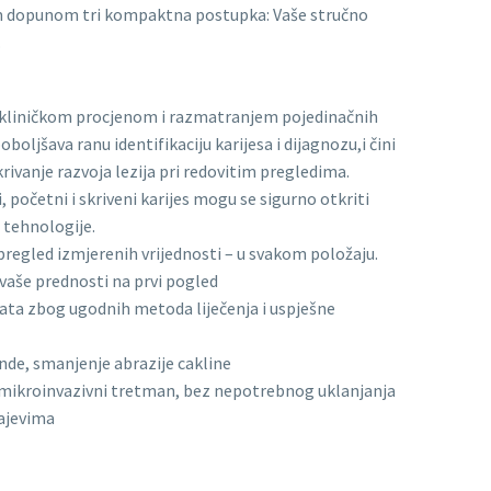
om dopunom tri kompaktna postupka: Vaše stručno
.
kliničkom procjenom i razmatranjem pojedinačnih
oboljšava ranu identifikaciju karijesa i dijagnozu,i čini
ivanje razvoja lezija pri redovitim pregledima.
, početni i skriveni karijes mogu se sigurno otkriti
tehnologije.
pregled izmjerenih vrijednosti – u svakom položaju.
 vaše prednosti na prvi pogled
ata zbog ugodnih metoda liječenja i uspješne
de, smanjenje abrazije cakline
mikroinvazivni tretman, bez nepotrebnog uklanjanja
ajevima