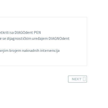
 otkriti sa DIAGOdent PEN
i će se dijagnostičkim uređajem DIAGNOdent
 manjim brojem naknadnih intervencija
NEXT