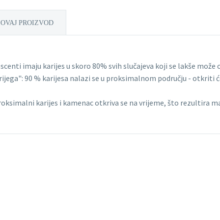
 OVAJ PROIZVOD
centi imaju karijes u skoro 80% svih slučajeva koji se lakše može
jega": 90 % karijesa nalazi se u proksimalnom području - otkrit
proksimalni karijes i kamenac otkriva se na vrijeme, što rezultira