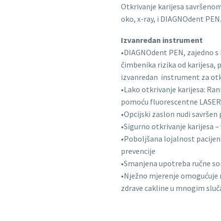
Otkrivanje karijesa savršen
oko, x-ray, i DIAGNOdent PEN
Izvanredan instrument
•DIAGNOdent PEN, zajedno s 
čimbenika rizika od karijesa, p
izvanredan instrument za otkr
•Lako otkrivanje karijesa: Rani
pomoću fluorescentne LASER 
•Opcijski zaslon nudi savršen 
•Sigurno otkrivanje karijesa –
•Poboljšana lojalnost pacijen
prevencije
•Smanjena upotreba ručne son
•Nježno mjerenje omogućuje 
zdrave cakline u mnogim sluč