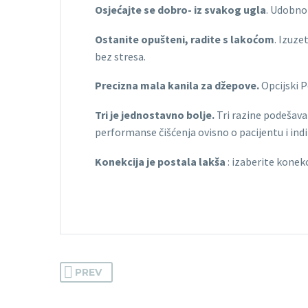
Osjećajte se dobro- iz svakog ugla
. Udobno
Ostanite opušteni, radite s lakoćom
. Izuz
bez stresa.
Precizna mala kanila za džepove.
Opcijski P
Tri je jednostavno bolje.
Tri razine podešavan
performanse čišćenja ovisno o pacijentu i ind
Konekcija je postala lakša
: izaberite konekc
PREV