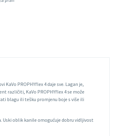
za prah
Novi KaVo PROPHYflex 4 daje sve. Lagan je,
jent različiti, KaVo PROPHYflex 4 se može
ati blagu ili tešku promjenu boje s više ili
Uski oblik kanile omogućuje dobru vidljivost