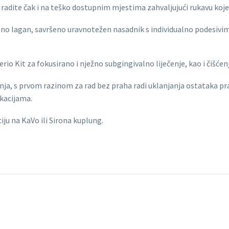
 radite čak i na teško dostupnim mjestima zahvaljujući rukavu koje
etno lagan, savršeno uravnotežen nasadnik s individualno podesiv
erio Kit za fokusirano i nježno subgingivalno liječenje, kao i čišće
ja, s prvom razinom za rad bez praha radi uklanjanja ostataka prah
ikacijama.
iju na KaVo ili Sirona kuplung.