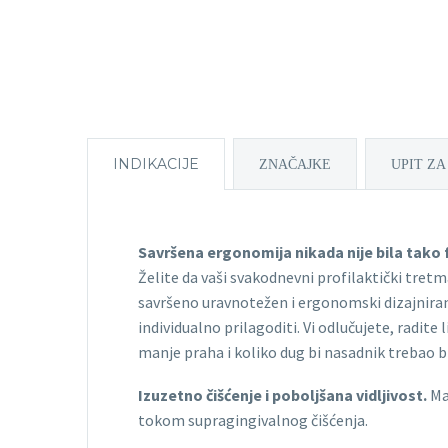
INDIKACIJE
ZNAČAJKE
UPIT ZA
Savršena ergonomija nikada nije bila tako fl
Želite da vaši svakodnevni profilaktički tretma
savršeno uravnotežen i ergonomski dizajniran 
individualno prilagoditi. Vi odlučujete, radite 
manje praha i koliko dug bi nasadnik trebao bi
Izuzetno čišćenje i poboljšana vidljivost.
Man
tokom supragingivalnog čišćenja.