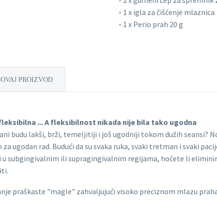
◦ 2 x gumeni čep za spremnik 
◦ 1 x igla za čišćenje mlaznica
◦ 1 x Perio prah 20 g
 OVAJ PROIZVOD
eksibilna ... A fleksibilnost nikada nije bila tako ugodna
ni budu lakši, brži, temeljitiji i još ugodniji tokom dužih seansi? 
za ugodan rad. Budući da su svaka ruka, svaki tretman i svaki paci
li u subgingivalnim ili supragingivalnim regijama, hoćete li eliminir
ti.
je praškaste "magle" zahvaljujući visoko preciznom mlazu praha. 