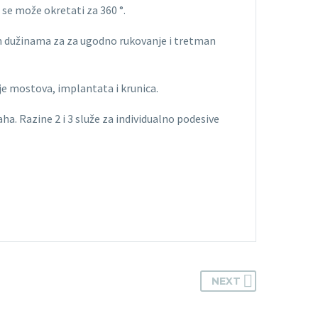
 se može okretati za 360 °.
im dužinama za za ugodno rukovanje i tretman
nje mostova, implantata i krunica.
a. Razine 2 i 3 služe za individualno podesive
NEXT