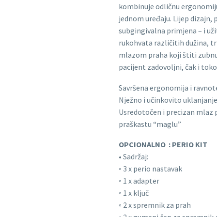
kombinuje odličnu ergonomiju
jednom uređaju. Lijep dizajn, 
subgingivalna primjena – i uži
rukohvata različitih dužina, t
mlazom praha koji štiti zubnu c
pacijent zadovoljni, čak i to
Savršena ergonomija i ravnot
Nježno i učinkovito uklanjanj
Usredotočen i precizan mlaz p
praškastu “maglu”
OPCIONALNO : PERIO KIT
• Sadržaj:
◦ 3 x perio nastavak
◦ 1 x adapter
◦ 1 x ključ
◦ 2 x spremnik za prah