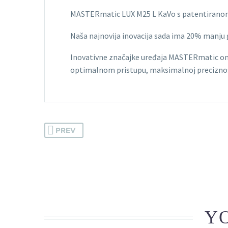
MASTERmatic LUX M25 L KaVo s patentiranom ko
Naša najnovija inovacija sada ima 20% manju g
Inovativne značajke uređaja MASTERmatic omog
optimalnom pristupu, maksimalnoj preciznost
PREV
YO