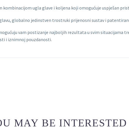
mbinacijom ugla glave i koljena koji omogućuje uspješan pristup,
lavu, globalno jedinstven trostruki prijenosni sustav i patentiran
ućuju vam postizanje najboljih rezultata u svim situacijama tret
i i iznimnoj pouzdanosti.
U MAY BE INTERESTED