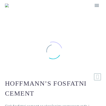
HOFFMANN’S FOSFATNI
CEMENT
Cink fosfatni cement sa skraćenim vremenom rada,i