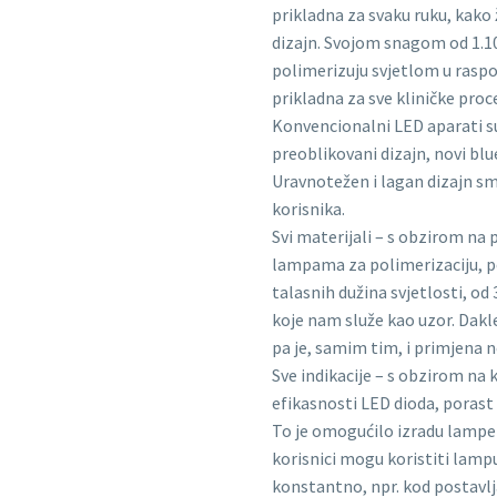
prikladna za svaku ruku, kak
dizajn. Svojom snagom od 1.1
polimerizuju svjetlom u raspo
prikladna za sve kliničke proce
Konvencionalni LED aparati su 
preoblikovani dizajn, novi blu
Uravnotežen i lagan dizajn sm
korisnika.
Svi materijali – s obzirom n
lampama za polimerizaciju, p
talasnih dužina svjetlosti, od
koje nam služe kao uzor. Dakle
pa je, samim tim, i primjena 
Sve indikacije – s obzirom na
efikasnosti LED dioda, porast 
To je omogućilo izradu lampe 
korisnici mogu koristiti lamp
konstantno, npr. kod postavlj