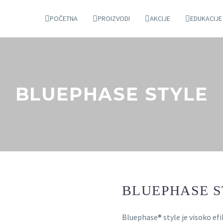
POČETNA
PROIZVODI
AKCIJE
EDUKACIJE
BLUEPHASE STYLE
BLUEPHASE 
Bluephase® style je visoko ef