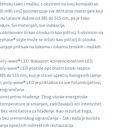
o žensku tako i mušku, s obzirom na svoj kompaktan
00 mW/cm2 polimerizuje sve dentalne materijale koji
nu talasne dužine od 385 do 515 nm, pa je tako
dure. Svi materijali, sve indikacije.
oblikovani ili kao olovka ili kao pištolj. S obzirom na
ephase® style može se držati kao pištolj ili olovka.
anjuje pritisak na šakama i rukama ženskih i muških
a poly-wave® LED: Nasuprot konvencionalnim LED
oly-wave® LED postiže optimalni široki raspon
 385 do 515 nm, koji je slican spektru halogenih lampi
, poly-wave® LED je prikladna za sve fotoinicijatore,
neograničena.
 konstantno hlađenje: Zbog visoke energetske
temperature je smanjen, zadržavajući isti intenzitet.
bez ventilatora za hlađenje. Kao rezultat toga,
u bez vremenskog ograničenja – čak i kada je koriste
anja opsežnih indirektnih restauracija.