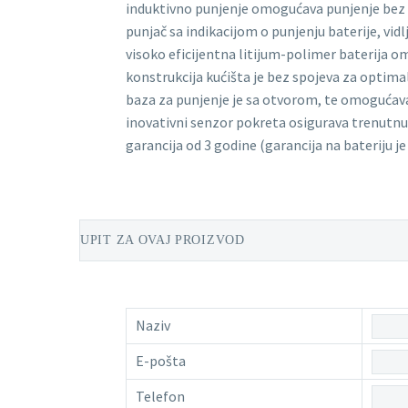
induktivno punjenje omogućava punjenje bez 
punjač sa indikacijom o punjenju baterije, vidlj
visoko eficijentna litijum-polimer baterija 
konstrukcija kućišta je bez spojeva za optimal
baza za punjenje je sa otvorom, te omogućav
inovativni senzor pokreta osigurava trenutn
garancija od 3 godine (garancija na bateriju je
UPIT ZA OVAJ PROIZVOD
Naziv
E-pošta
Telefon