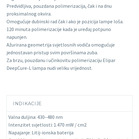
Predvidljiva, pouzdana polimerizacija, čak i na dnu
proksimalnog okvira.
Omogućuje dubinski rad čak i ako je pozicija lampe loša.
120 minuta polimerizacije kada je uređaj potpuno
napunjen.
Ažurirana geometrija svjetlosnih vodiča omogućuje
jednostavan pristup svim površinama zuba.
Za brzu, pouzdanu i učinkovitu polimerizaciju Elipar
DeepCure-L lampa nudi veliku vrijednost.
INDIKACIJE
Valna duljina: 430–480 nm
Intenzitet svjetlosti: 1.470 mW / cm2
Napajanje: Litij-ionska baterija