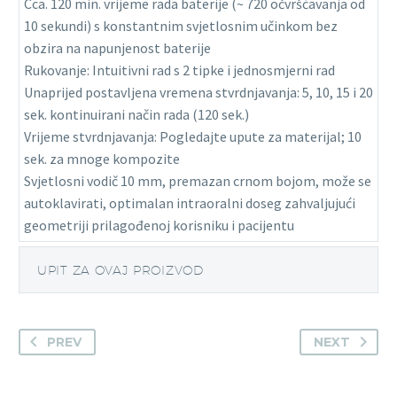
Cca. 120 min. vrijeme rada baterije (~ 720 očvršćavanja od
10 sekundi) s konstantnim svjetlosnim učinkom bez
obzira na napunjenost baterije
Rukovanje: Intuitivni rad s 2 tipke i jednosmjerni rad
Unaprijed postavljena vremena stvrdnjavanja: 5, 10, 15 i 20
sek. kontinuirani način rada (120 sek.)
Vrijeme stvrdnjavanja: Pogledajte upute za materijal; 10
sek. za mnoge kompozite
Svjetlosni vodič 10 mm, premazan crnom bojom, može se
autoklavirati, optimalan intraoralni doseg zahvaljujući
geometriji prilagođenoj korisniku i pacijentu
UPIT ZA OVAJ PROIZVOD
PREV
NEXT