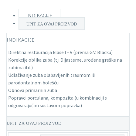
INDIKACIJE
UPIT ZA OVAJ PROIZVOD
INDIKACIJE
Direktna restauracija klase I - V (prema G.V. Blacku)
Korekcije oblika zuba (tj. Dijasteme, urođene greške na
zubima itd.)
Udlaživanje zuba olabavljenih traumom ili
parodontalnom bolešću
Obnova primarnih zuba
Popravci porculana, kompozita (u kombinaciji s
odgovarajućim sustavom popravka)
UPIT ZA OVAJ PROIZVOD