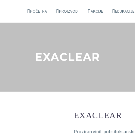
POČETNA
PROIZVODI
AKCIJE
EDUKACIJE
EXACLEAR
EXACLEAR
Proziran vinil-polisiloksanski