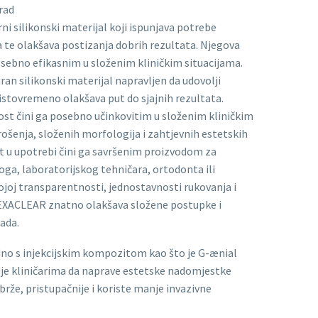
rad
ni silikonski materijal koji ispunjava potrebe
a te olakšava postizanja dobrih rezultata. Njegova
sebno efikasnim u složenim kliničkim situacijama.
an silikonski materijal napravljen da udovolji
 istovremeno olakšava put do sjajnih rezultata.
st čini ga posebno učinkovitim u složenim kliničkim
rošenja, složenih morfologija i zahtjevnih estetskih
t u upotrebi čini ga savršenim proizvodom za
ga, laboratorijskog tehničara, ortodonta ili
ojoj transparentnosti, jednostavnosti rukovanja i
 EXACLEAR znatno olakšava složene postupke i
ada.
dno s injekcijskim kompozitom kao što je G-ænial
je kliničarima da naprave estetske nadomjestke
 brže, pristupačnije i koriste manje invazivne