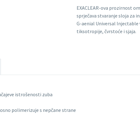
EXACLEAR-ova prozirnost omo
sprječava stvaranje sloja za in
G-aenial Universal Injectable 
tiksotropije, čvrstoće i sjaja.
lučajeve istrošenosti zuba
losno polimerizuje s nepčane strane