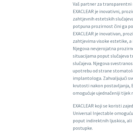
Vaš partner za transparentni 
EXACLEAR je inovativni, prozir
zahtjevnih estetskih slučajev
potpuna prozirnost čini ga po
EXACLEAR je inovativan, prozir
zahtjevima visoke estetike, a
Njegova nevjerojatna prozirno
situacijama poput slučajeva t
slučajeva. Njegova svestranos
upotrebu od strane stomatolo
implantologa. Zahvaljujući sv
krutosti nakon postavljanja,
omogućuje ujednačeniji tijek r
EXACLEAR koji se koristi zaje
Universal Injectable omoguću
poput indirektnih ljuskica, ali
postupke.