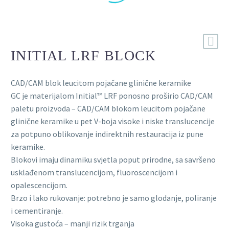
INITIAL LRF BLOCK
CAD/CAM blok leucitom pojačane glinične keramike
GC je materijalom Initial™ LRF ponosno proširio CAD/CAM
paletu proizvoda – CAD/CAM blokom leucitom pojačane
glinične keramike u pet V-boja visoke i niske translucencije
za potpuno oblikovanje indirektnih restauracija iz pune
keramike.
Blokovi imaju dinamiku svjetla poput prirodne, sa savršeno
usklađenom translucencijom, fluoroscencijom i
opalescencijom.
Brzo i lako rukovanje: potrebno je samo glodanje, poliranje
i cementiranje.
Visoka gustoća – manji rizik trganja