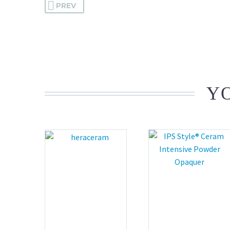
PREV
YO