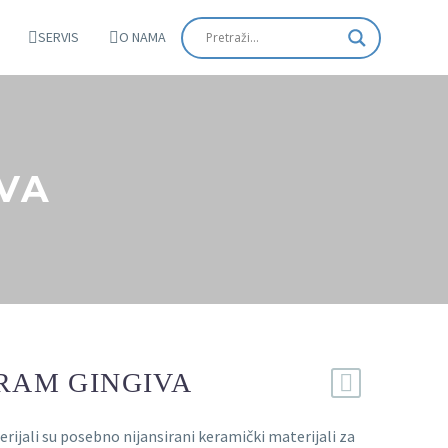
SERVIS
O NAMA
IVA
ERAM GINGIVA
rijali su posebno nijansirani keramički materijali za