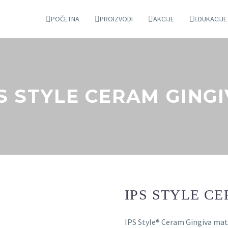
POČETNA
PROIZVODI
AKCIJE
EDUKACIJE
S STYLE CERAM GING
IPS STYLE C
IPS Style® Ceram Gingiva mate