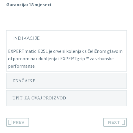
Garancija: 18 mjeseci
INDIKACIJE
EXPERTmatic E25L je crveni kolenjak s čeličnom glavom
otpornom na udubljenja i EXPERTgrip ™ za vrhunske
performanse.
ZNAČAJKE
UPIT ZA OVAJ PROIZVOD
PREV
NEXT