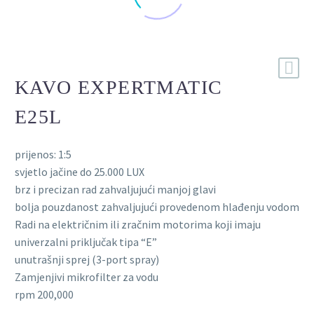
KAVO EXPERTMATIC
E25L
prijenos: 1:5
svjetlo jačine do 25.000 LUX
brz i precizan rad zahvaljujući manjoj glavi
bolja pouzdanost zahvaljujući provedenom hlađenju vodom
Radi na električnim ili zračnim motorima koji imaju
univerzalni priključak tipa “E”
unutrašnji sprej (3-port spray)
Zamjenjivi mikrofilter za vodu
rpm 200,000