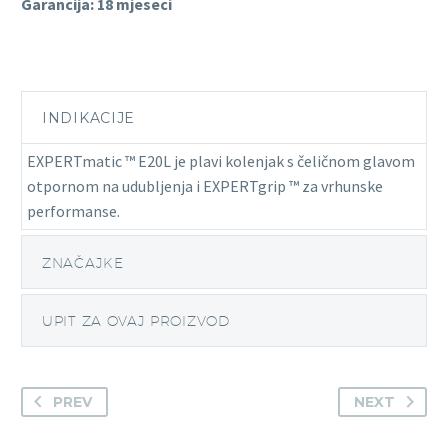
Garancija: 18 mjeseci
INDIKACIJE
EXPERTmatic ™ E20L je plavi kolenjak s čeličnom glavom
otpornom na udubljenja i EXPERTgrip ™ za vrhunske
performanse.
ZNAČAJKE
UPIT ZA OVAJ PROIZVOD
PREV
NEXT