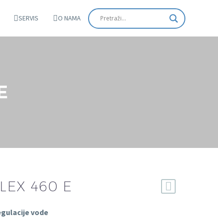
SERVIS
O NAMA
E
LEX 460 E
regulacije vode