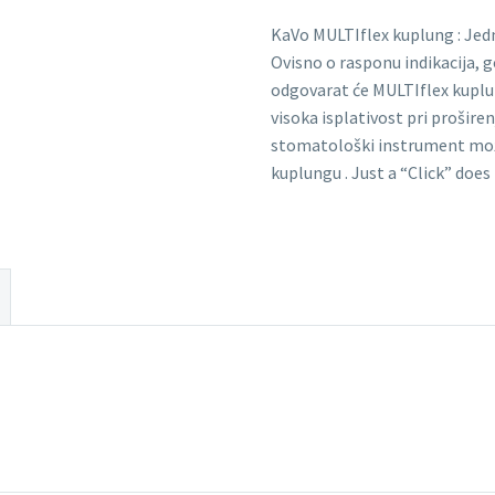
KaVo MULTIflex kuplung : Jed
Ovisno o rasponu indikacija,
odgovarat će MULTIflex kuplu
visoka isplativost pri prošir
stomatološki instrument mož
kuplungu . Just a “Click” does 