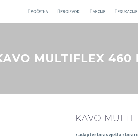
POČETNA
PROIZVODI
AKCIJE
EDUKACIJE
KAVO MULTIFLEX 460 
KAVO MULTIF
• adapter bez svjetla • bez 