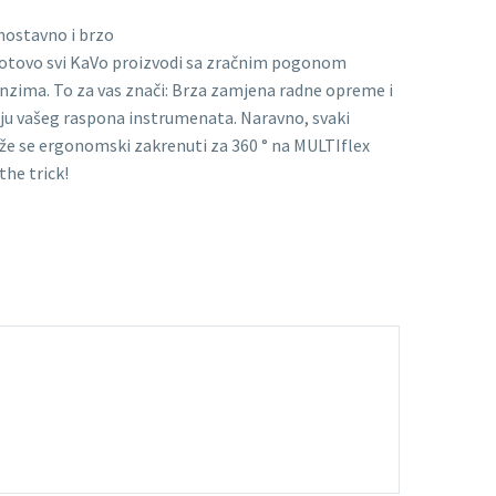
nostavno i brzo
 gotovo svi KaVo proizvodi sa zračnim pogonom
nzima. To za vas znači: Brza zamjena radne opreme i
enju vašeg raspona instrumenata. Naravno, svaki
e se ergonomski zakrenuti za 360 ° na MULTIflex
the trick!