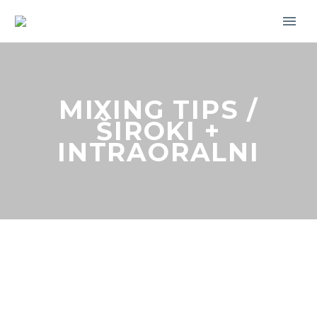
MIXING TIPS /
ŠIROKI +
INTRAORALNI