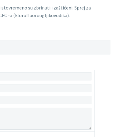
stovremeno su zbrinuti i zaštićeni. Sprej za
CFC -a (klorofluorougljikovodika).