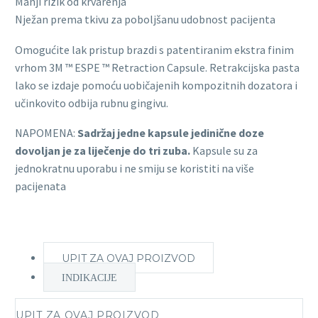
Manji rizik od krvarenja
Nježan prema tkivu za poboljšanu udobnost pacijenta
Omogućite lak pristup brazdi s patentiranim ekstra finim
vrhom 3M ™ ESPE ™ Retraction Capsule. Retrakcijska pasta
lako se izdaje pomoću uobičajenih kompozitnih dozatora i
učinkovito odbija rubnu gingivu.
NAPOMENA:
Sadržaj jedne kapsule jedinične doze
dovoljan je za liječenje do tri zuba.
Kapsule su za
jednokratnu uporabu i ne smiju se koristiti na više
pacijenata
UPIT ZA OVAJ PROIZVOD
INDIKACIJE
UPIT ZA OVAJ PROIZVOD