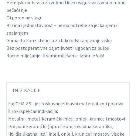
Hemijska adhezija za zubno tkivo osigurava izvrsno rubno
pečaćenje
Otporan na vlagu
Brzina i jednostavnost – nema potrebe za jetkanjem i
spajanjem
Gumasta konzistencija za lako odstranjivanje viška
Bez postoperativne osjetljivosti: ugodan za pulpu
Ručno miješanje ili samomiješanje: izbor je Vaš!
INDIKACIJE
FujiCEM 2 SL je troškovno efikasni materijal koji pokriva
široki spektar indikacija:
Metalni i metal-keramički inleji, onleji, krunice i mostovi
Potpuni keramički (npr. cirkonij-oksidna keramika,
litijdisilikatna, itd.) inleji, onleji, krunice i mostovi visoke