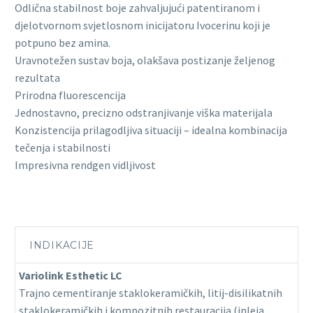
Odlična stabilnost boje zahvaljujući patentiranom i
djelotvornom svjetlosnom inicijatoru Ivocerinu koji je
potpuno bez amina.
Uravnotežen sustav boja, olakšava postizanje željenog
rezultata
Prirodna fluorescencija
Jednostavno, precizno odstranjivanje viška materijala
Konzistencija prilagodljiva situaciji – idealna kombinacija
tečenja i stabilnosti
Impresivna rendgen vidljivost
INDIKACIJE
Variolink Esthetic LC
Trajno cementiranje staklokeramičkih, litij-disilikatnih
staklokeramičkih i kompozitnih restauracija (inleja,