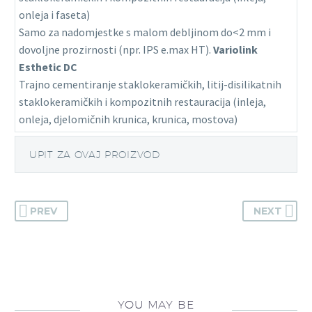
onleja i faseta)
Samo za nadomjestke s malom debljinom do<2 mm i
dovoljne prozirnosti (npr. IPS e.max HT).
Variolink
Esthetic DC
Trajno cementiranje staklokeramičkih, litij-disilikatnih
staklokeramičkih i kompozitnih restauracija (inleja,
onleja, djelomičnih krunica, krunica, mostova)
UPIT ZA OVAJ PROIZVOD
PREV
NEXT
YOU MAY BE