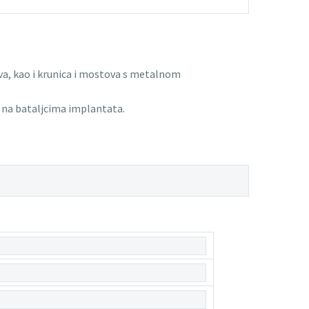
va, kao i krunica i mostova s metalnom
 na bataljcima implantata.