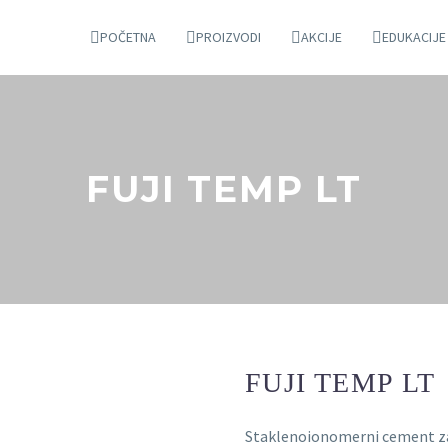
POČETNA
PROIZVODI
AKCIJE
EDUKACIJE
FUJI TEMP LT
FUJI TEMP LT
Staklenoionomerni cement za