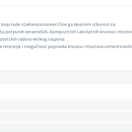
koju nude staklenoionomeri čine ga idealnim izborom za:
a potpunih keramičkih, kompozitnih i akrilatnih krunica i mosto
otetskih radova velikog raspona
e retencije i mogučnost popravka krunica i mostova cementiranih