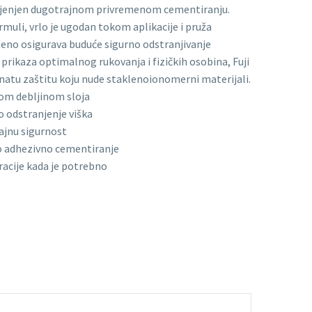
ijenjen dugotrajnom privremenom cementiranju.
muli, vrlo je ugodan tokom aplikacije i pruža
meno osigurava buduće sigurno odstranjivanje
 prikaza optimalnog rukovanja i fizičkih osobina, Fuji
atu zaštitu koju nude staklenoionomerni materijali.
om debljinom sloja
 odstranjenje viška
ajnu sigurnost
o adhezivno cementiranje
racije kada je potrebno