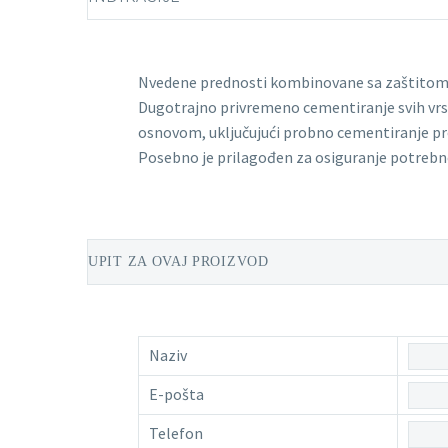
Nvedene prednosti kombinovane sa zaštitom 
Dugotrajno privremeno cementiranje svih vrst
osnovom, uključujući probno cementiranje pr
Posebno je prilagođen za osiguranje potrebn
UPIT ZA OVAJ PROIZVOD
Naziv
E-pošta
Telefon