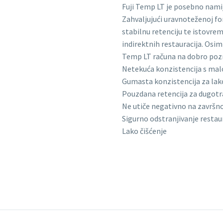
Fuji Temp LT je posebno nam
Zahvaljujući uravnoteženoj for
stabilnu retenciju te istovre
indirektnih restauracija. Osim
Temp LT računa na dobro pozn
Netekuća konzistencija s mal
Gumasta konzistencija za lako
Pouzdana retencija za dugotr
Ne utiče negativno na završn
Sigurno odstranjivanje restau
Lako čišćenje