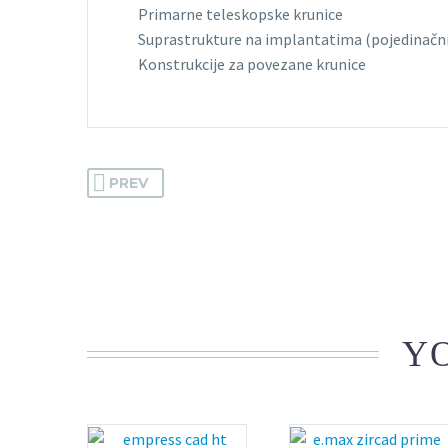
Primarne teleskopske krunice
Suprastrukture na implantatima (pojedinačni
Konstrukcije za povezane krunice
PREV
YO