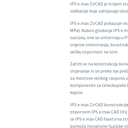
IPS e.max ZirCAD je itrijem sta
indikacije koje zahtjevaju vis
IPS e.max ZirCAD pokazuje vis
MPa). Nakon glodanja IPS e.ma
sustavu, one se sinteriraju 
vrijeme sinteriranja, konstrukc
veliku otpornost na lom.
Zatim se na konstrukciju kon
slojevanje ili se preko nje pre
za mostove velikog raspona za 
komponente za teleskopske kr
kapice.
IPS e.max ZirCAD konstrukcije
otpornom IPS e.max CAD litij
se IPS e.max CAD fasetirna st
pomoću inovativne fuzijske s