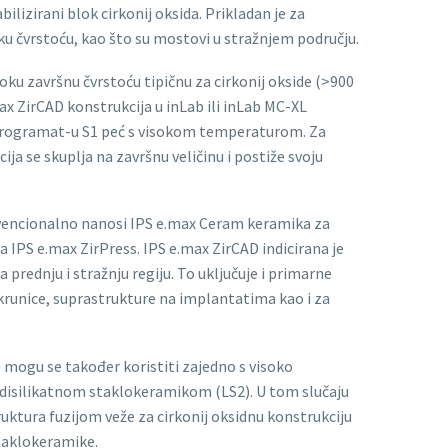
bilizirani blok cirkonij oksida. Prikladan je za
oku čvrstoću, kao što su mostovi u stražnjem području.
oku završnu čvrstoću tipičnu za cirkonij okside (>900
x ZirCAD konstrukcija u inLab ili inLab MC-XL
u Programat-u S1 peć s visokom temperaturom. Za
ija se skuplja na završnu veličinu i postiže svoju
vencionalno nanosi IPS e.max Ceram keramika za
ša IPS e.max ZirPress. IPS e.max ZirCAD indicirana je
prednju i stražnju regiju. To uključuje i primarne
unice, suprastrukture na implantatima kao i za
 mogu se također koristiti zajedno s visoko
 disilikatnom staklokeramikom (LS2). U tom slučaju
ruktura fuzijom veže za cirkonij oksidnu konstrukciju
taklokeramike.