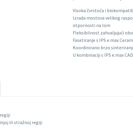
Visoka čvrstoća i biokompati
Izrada mostova velikog raspon
otpornosti na lom
Fleksibilnost zahvaljujući o
Fasetiranje s IPS e.max Ceram
Koordinirano brzo sinteriran
U kombinaciji s IPS e.max CA
regiji
oj ili stražnoj regiji