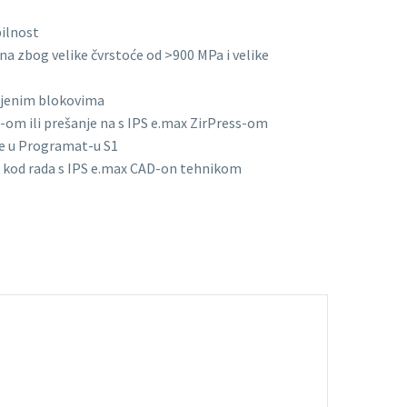
bilnost
a zbog velike čvrstoće od >900 MPa i velike
bojenim blokovima
-om ili prešanje na s IPS e.max ZirPress-om
je u Programat-u S1
D kod rada s IPS e.max CAD-on tehnikom