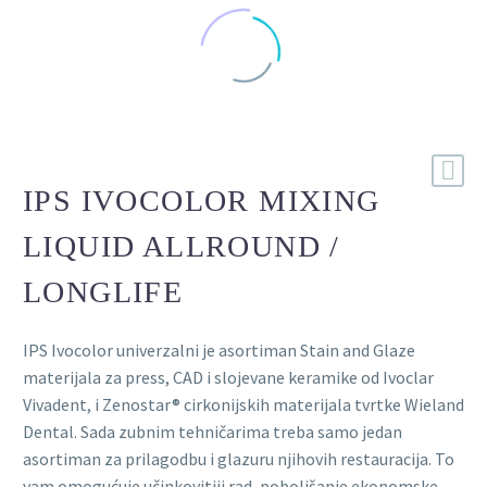
IPS IVOCOLOR MIXING
LIQUID ALLROUND /
LONGLIFE
IPS Ivocolor univerzalni je asortiman Stain and Glaze
materijala za press, CAD i slojevane keramike od Ivoclar
Vivadent, i Zenostar® cirkonijskih materijala tvrtke Wieland
Dental. Sada zubnim tehničarima treba samo jedan
asortiman za prilagodbu i glazuru njihovih restauracija. To
vam omogućuje učinkovitiji rad, poboljšanje ekonomske