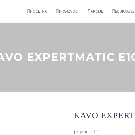
POČETNA
PROIZVODI
AKCIJE
EDUKACIJE
AVO EXPERTMATIC E1
KAVO EXPERT
prijenos : 1:1