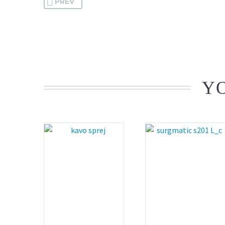
PREV
YO