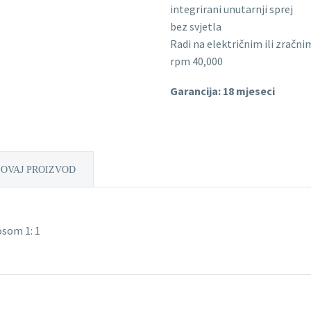
integrirani unutarnji sprej
bez svjetla
Radi na električnim ili zračni
rpm 40,000
Garancija: 18 mjeseci
 OVAJ PROIZVOD
osom 1: 1