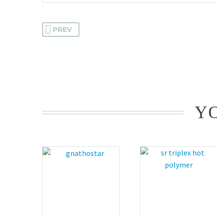
PREV
YO