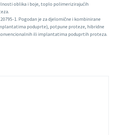
ilnosti oblika i boje, toplo polimerizirajućih
teza.
N 20795-1. Pogodan je za djelomične i kombinirane
implantatima poduprte), potpune proteze, hibridne
konvencionalnih ili implantatima poduprtih proteza.