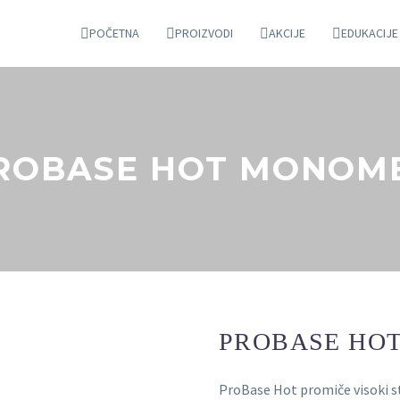
POČETNA
PROIZVODI
AKCIJE
EDUKACIJE
ROBASE HOT MONOM
PROBASE HO
ProBase Hot promiče visoki st