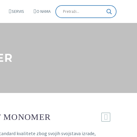
SERVIS
O NAMA
ER
T MONOMER
andard kvalitete zbog svojih svojstava izrade,