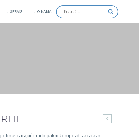
SERVIS
O NAMA
RFILL
 polimerizirajući, radiopakni kompozit za izravni