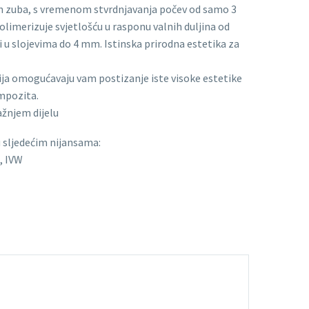
ih zuba, s vremenom stvrdnjavanja počev od samo 3
olimerizuje svjetlošću u rasponu valnih duljina od
 u slojevima do 4 mm. Istinska prirodna estetika za
ija omogućavaju vam postizanje iste visoke estetike
mpozita.
žnjem dijelu
u sljedećim nijansama:
B, IVW