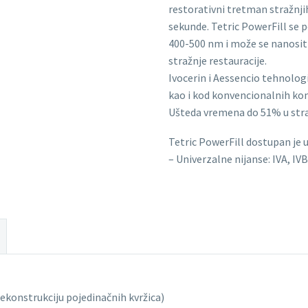
restorativni tretman stražnj
sekunde. Tetric PowerFill se p
400-500 nm i može se nanositi
stražnje restauracije.
Ivocerin i Aessencio tehnolog
kao i kod konvencionalnih ko
Ušteda vremena do 51% u stra
Tetric PowerFill dostupan je 
– Univerzalne nijanse: IVA, IV
i rekonstrukciju pojedinačnih kvržica)