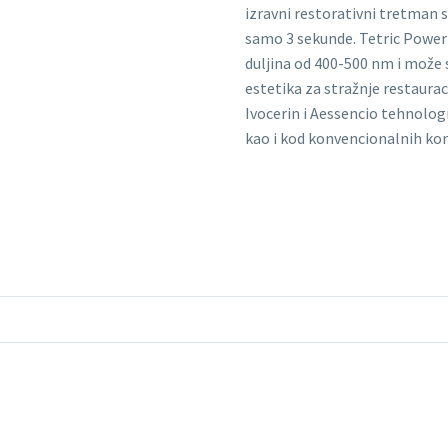
izravni restorativni tretman 
samo 3 sekunde. Tetric PowerF
duljina od 400-500 nm i može 
estetika za stražnje restauraci
Ivocerin i Aessencio tehnolog
kao i kod konvencionalnih ko