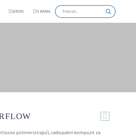
SERVIS
O NAMA
ERFLOW
jetlosno polimerizirajući, radiopakni kompozit za