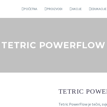
POČETNA
PROIZVODI
AKCIJE
EDUKACIJE
TETRIC POWERFLOW
TETRIC POW
Tetric PowerFlow je tečni, sv