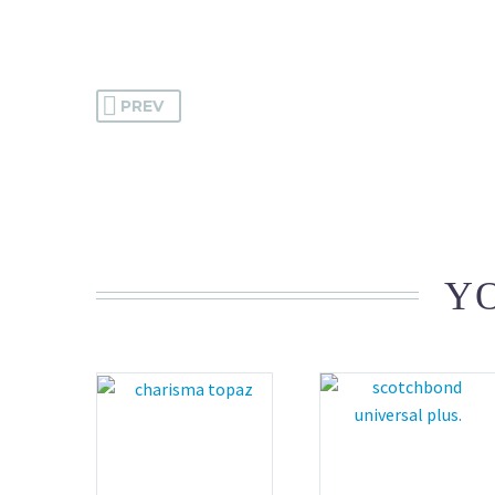
PREV
YO