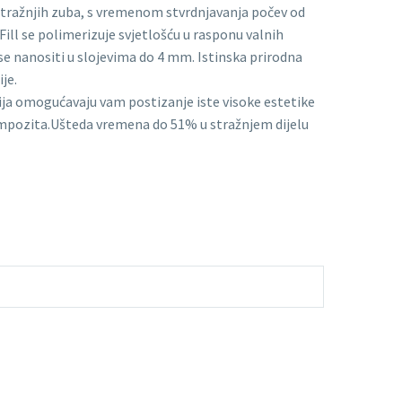
stražnjih zuba, s vremenom stvrdnjavanja počev od
ill se polimerizuje svjetlošću u rasponu valnih
se nanositi u slojevima do 4 mm. Istinska prirodna
je.
ija omogućavaju vam postizanje iste visoke estetike
mpozita.Ušteda vremena do 51% u stražnjem dijelu