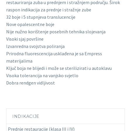
restauriranja zuba u prednjem i stražnjem području. Širok
raspon indikacija za prednje i stražnje zube
32 boje i 5 stupnjeva translucencije
Nove opalescentne boje
Nije nužno korištenje posebnih tehnika slojevanja
Visoki sjaj površine
Izvanredna svojstva poliranja
Prirodna fluorescencija usklađena je sa Empress
materijalima
Ključ boja ne blijedi i može se sterilizirati u autoklavu
Visoka tolerancija na vanjsko svjetlo
Dobra rendgen vidljivost
INDIKACIJE
Prednje restauracije (klasa III i IV)