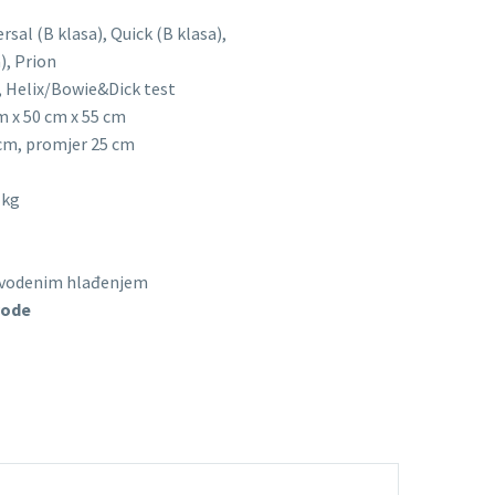
rsal (B klasa), Quick (B klasa),
), Prion
, Helix/Bowie&Dick test
cm x 50 cm x 55 cm
cm, promjer 25 cm
 kg
 vodenim hlađenjem
vode