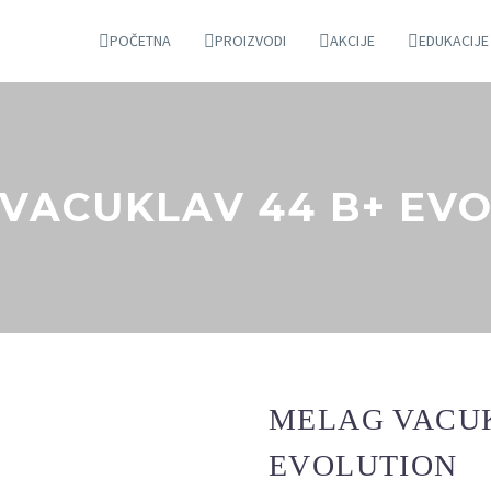
POČETNA
PROIZVODI
AKCIJE
EDUKACIJE
VACUKLAV 44 B+ EV
MELAG VACUK
EVOLUTION