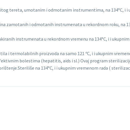
ovitog tereta, umotanim i odmotanim instrumentima, na 134°C, i i 
ličina zamotanih i odmotanih instrumenata u rekordnom roku, na 134
akiranih instrumenata u rekordnom vremenu na 134°C, i i ukupnim v
stila i termolabilnih proizvoda na samo 121 ºC, i i ukupnim vremeno
ktivnim bolestima (hepatitis, aids i sl.) Ovaj program sterilizac
štenje.Steriliše na 134°C, i i ukupnim vremenom rada ( sterilizaci