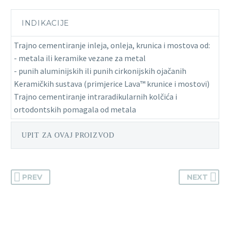
INDIKACIJE
Trajno cementiranje inleja, onleja, krunica i mostova od:
- metala ili keramike vezane za metal
- punih aluminijskih ili punih cirkonijskih ojačanih
Keramičkih sustava (primjerice Lava™ krunice i mostovi)
Trajno cementiranje intraradikularnih kolčića i
ortodontskih pomagala od metala
UPIT ZA OVAJ PROIZVOD
PREV
NEXT