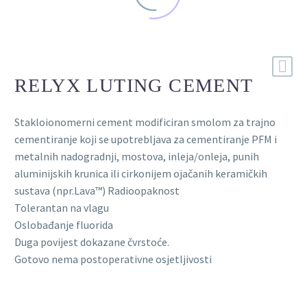
RELYX LUTING CEMENT
Stakloionomerni cement modificiran smolom za trajno
cementiranje koji se upotrebljava za cementiranje PFM i
metalnih nadogradnji, mostova, inleja/onleja, punih
aluminijskih krunica ili cirkonijem ojačanih keramičkih
sustava (npr.Lava™) Radioopaknost
Tolerantan na vlagu
Oslobađanje fluorida
Duga povijest dokazane čvrstoće.
Gotovo nema postoperativne osjetljivosti