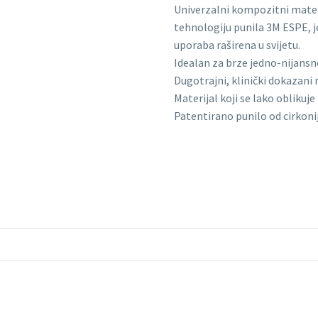
Univerzalni kompozitni materi
tehnologiju punila 3M ESPE, j
uporaba raširena u svijetu.
Idealan za brze jedno-nijansne
Dugotrajni, klinički dokazani r
Materijal koji se lako oblikuje 
Patentirano punilo od cirkoni