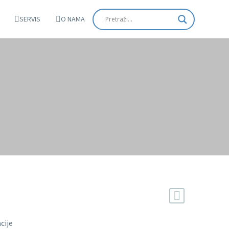
SERVIS
O NAMA
cije