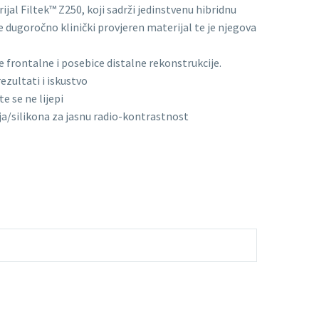
jal Filtek™ Z250, koji sadrži jedinstvenu hibridnu
e dugoročno klinički provjeren materijal te je njegova
 frontalne i posebice distalne rekonstrukcije.
ezultati i iskustvo
te se ne lijepi
ja/silikona za jasnu radio-kontrastnost