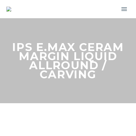
IPS E.MAX CERAM
MARGIN LIQUID
ALLROUND /
CARVING