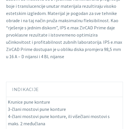
boje i translucencije unutar materijala rezultiraju visoko
estetskim izgledom. Materijal je pogodan za sve tehnike
obrade i na taj način pruža maksimalnu fleksibilnost. Kao
“rješenje s jednim diskom”, IPS e.max ZirCAD Prime daje
prvoklasne rezultate i istovremeno optimizira
učinkovitost i profitabilnost zubnih laboratorija. IPS e.max
ZirCAD Prime dostupan je u obliku diska promjera 98,5 mm
u 16 A – D nijansi i 4 BL nijanse
INDIKACIJE
Krunice pune konture
3-člani mostovi pune konture
4-člani mostovi pune konture, ili višečlani mostovi s
maks. 2 međučlana